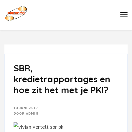
Ga
naar
Buro Freecon
inhoud
(druk
enter)
SBR,
kredietrapportages en
hoe zit het met je PKI?
14 JUNI 2017
DOOR
ADMIN