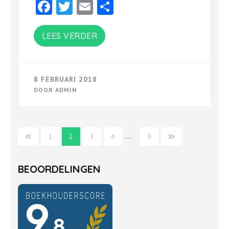
Facebook
Twitter
Email
Delen
LEES VERDER
8 FEBRUARI 2018
DOOR
ADMIN
Berichtnavigatie
…
1
2
3
4
9
BEOORDELINGEN