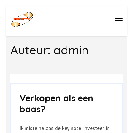
Ga
naar
Buro Freecon
inhoud
(druk
Auteur:
admin
enter)
Verkopen als een
baas?
Ik miste helaas de key note ‘Investeer in