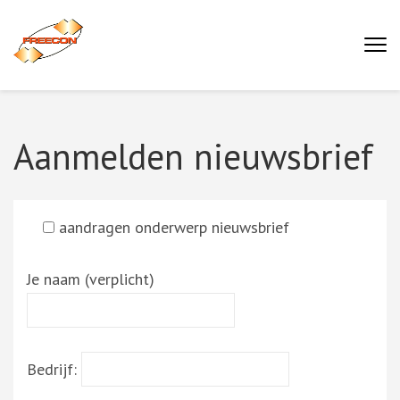
Ga
naar
Buro Freecon
inhoud
(druk
enter)
Aanmelden nieuwsbrief
aandragen onderwerp nieuwsbrief
Je naam (verplicht)
Bedrijf: